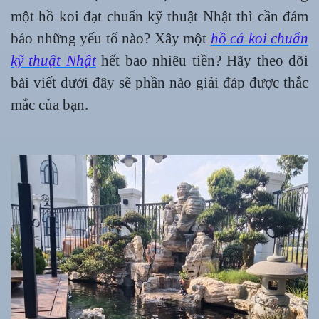
một hồ koi đạt chuẩn kỹ thuật Nhật thì cần đảm
bảo những yếu tố nào? Xây một
hồ cá koi chuẩn
kỹ thuật Nhật
hết bao nhiêu tiền? Hãy theo dõi
bài viết dưới đây sẽ phần nào giải đáp được thắc
mắc của bạn.