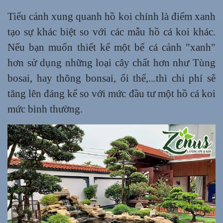
Tiểu cảnh xung quanh hồ koi chính là điểm xanh
tạo sự khác biệt so với các mẫu hồ cá koi khác.
Nếu bạn muốn thiết kế một bể cá cảnh "xanh"
hơn sử dụng những loại cây chất hơn như Tùng
bosai, hay thông bonsai, ổi thế,...thì chi phí sẽ
tăng lên đáng kể so với mức đầu tư một hồ cá koi
mức bình thường.