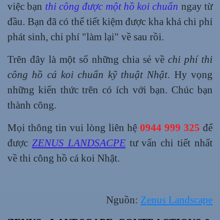
việc bạn
thi công được một hồ koi chuẩn
ngay từ
đầu. Bạn đã có thể tiết kiệm được kha khá chi phí
phát sinh, chi phí "làm lại" về sau rồi.
Trên đây là một số những chia sẻ về
chi phí thi
công hồ cá koi chuẩn kỹ thuật Nhật
. Hy vọng
những kiến thức trên có ích với bạn. Chúc bạn
thành công.
Mọi thông tin vui lòng liên hệ
0944 999 325
để
được
ZENUS LANDSACPE
tư vấn chi tiết nhất
về thi công hồ cá koi Nhật.
Nguồn:
Zenus Landscape