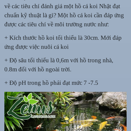
về các tiêu chí đánh giá một hồ cá koi Nhật đạt
chuẩn kỹ thuật là gì? Một hồ cá koi cần đáp ứng
được các tiêu chí về môi trường nước như:
+ Kích thước hồ koi tối thiểu là 30cm. Mới đáp
ứng được việc nuôi cá koi
+ Độ sâu tối thiểu là 0,6m với hồ trong nhà,
0.8m đối với hồ ngoài trời.
+ Độ pH trong hồ phải đạt mức 7 -7.5