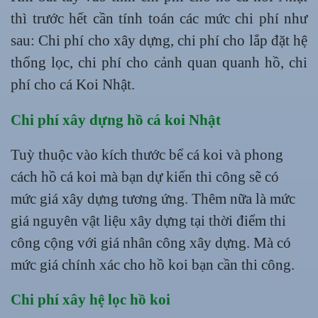
thì trước hết cần tính toán các mức chi phí như
sau: Chi phí cho xây dựng, chi phí cho lắp đặt hệ
thống lọc, chi phí cho cảnh quan quanh hồ, chi
phí cho cá Koi Nhật.
Chi phí xây dựng hồ cá koi Nhật
Tuỳ thuộc vào kích thước bể cá koi và phong
cách hồ cá koi mà bạn dự kiến thi công sẽ có
mức giá xây dựng tương ứng. Thêm nữa là mức
giá nguyên vật liệu xây dựng tại thời điểm thi
công cộng với giá nhân công xây dựng. Mà có
mức giá chính xác cho hồ koi bạn cần thi công.
Chi phí xây hệ lọc hồ koi