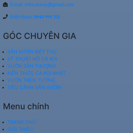
Email:
infor.zenus@gmail.com
Điện thoại: 𝟎𝟗𝟒𝟒 𝟗𝟗𝟗 𝟑𝟐𝟓
GÓC CHUYÊN GIA
SÂN VƯỜN BIỆT THỰ
KỸ THUẬT HỒ CÁ KOI
VƯỜN SÂN THƯỢNG
KIẾN THỨC CÁ KOI NHẬT
VƯỜN TRÊN TƯỜNG
TIỂU CẢNH SÂN VƯỜN
Menu chính
TRANG CHỦ
GIỚI THIỆU