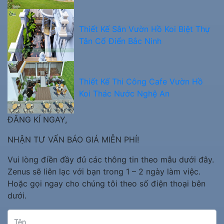
Thiết Kế Sân Vườn Hồ Koi Biệt Thự
Tân Cổ Điển Bắc Ninh
Thiết Kế Thi Công Cafe Vườn Hồ
Koi Thác Nước Nghệ An
ĐĂNG KÍ NGAY,
NHẬN TƯ VẤN BÁO GIÁ MIỄN PHÍ!
Vui lòng điền đầy đủ các thông tin theo mẫu dưới đây.
Zenus sẽ liên lạc với bạn trong 1 – 2 ngày làm việc.
Hoặc gọi ngay cho chúng tôi theo số điện thoại bên
dưới.