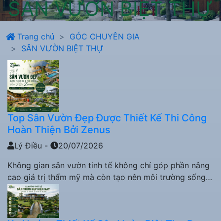
SÂN VƯỜN BIỆT THỰ
Trang chủ
GÓC CHUYÊN GIA
SÂN VƯỜN BIỆT THỰ
Top Sân Vườn Đẹp Được Thiết Kế Thi Công
Hoàn Thiện Bởi Zenus
Lý Điều
-
20/07/2026
Không gian sân vườn tinh tế không chỉ góp phần nâng
cao giá trị thẩm mỹ mà còn tạo nên môi trường sống
trong lành, gần gũi với thiên nhiên. Trong hơn nhiều
năm hoạt động trong lĩnh vực thiết kế và thi công
cảnh quan, Zenus đã thực hiện hàng trăm công trình