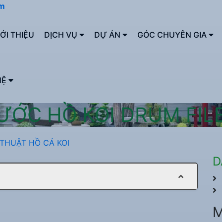
om
IỚI THIỆU
DỊCH VỤ
DỰ ÁN
GÓC CHUYÊN GIA
HỆ
ƯỚC HỒ KOI DRUM FILE
THUẬT HỒ CÁ KOI
D
M