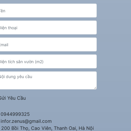
Gửi Yêu Cầu
0944999325
infor.zenus@gmail.com
200 Bồi Thọ, Cao Viên, Thanh Oai, Hà Nội