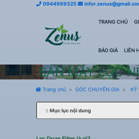
0944999325
infor.zenus@gmail.c
TRANG CHỦ
G
BÁO GIÁ
LIÊN 
BÁN MÁY LỌC N
Trang chủ
GÓC CHUYÊN GIA
KỸ 
Mục lục nội dung
Lọc Drum Filter là gì?