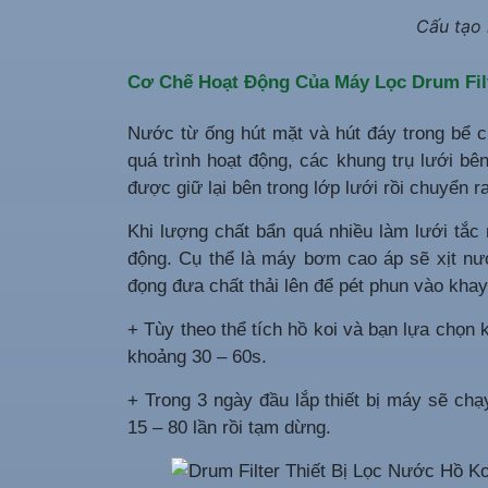
Cấu tạo 
Cơ Chế Hoạt Động Của Máy Lọc Drum Filt
Nước từ ống hút mặt và hút đáy trong bể c
quá trình hoạt động, các khung trụ lưới bên
được giữ lại bên trong lớp lưới rồi chuyển r
Khi lượng chất bẩn quá nhiều làm lưới tắc 
động. Cụ thể là máy bơm cao áp sẽ xịt nướ
đọng đưa chất thải lên để pét phun vào khay
+ Tùy theo thể tích hồ koi và bạn lựa chọn
khoảng 30 – 60s.
+ Trong 3 ngày đầu lắp thiết bị máy sẽ ch
15 – 80 lần rồi tạm dừng.