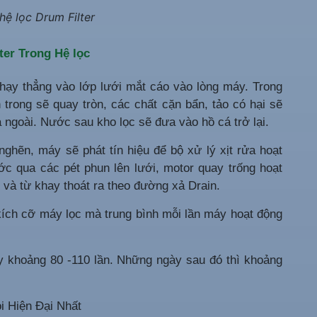
hệ lọc Drum Filter
er Trong Hệ lọc
hạy thẳng vào lớp lưới mắt cáo vào lòng máy. Trong
 trong sẽ quay tròn, các chất cặn bẩn, tảo có hại sẽ
a ngoài. Nước sau kho lọc sẽ đưa vào hồ cá trở lại.
nghẽn, máy sẽ phát tín hiệu để bộ xử lý xịt rửa hoạt
c qua các pét phun lên lưới, motor quay trống hoạt
 và từ khay thoát ra theo đường xả Drain.
 kích cỡ máy lọc mà trung bình mỗi lần máy hoạt động
ạy khoảng 80 -110 lần. Những ngày sau đó thì khoảng