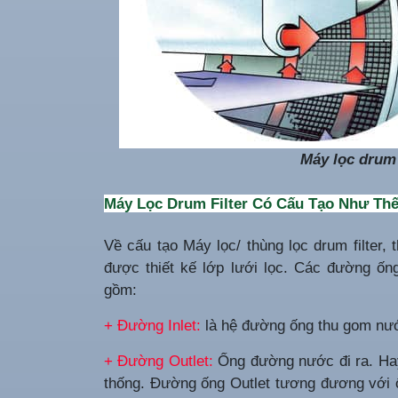
Máy lọc drum 
Máy Lọc Drum Filter Có Cấu Tạo Như Th
Về cấu tạo Máy lọc/ thùng lọc drum filter, 
được thiết kế lớp lưới lọc. Các đường ống
gồm:
+ Đường Inlet:
là hệ đường ống thu gom nướ
+ Đường Outlet:
Ống đường nước đi ra. Hay
thống. Đường ống Outlet tương đương với 