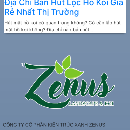
Địa Chỉ Bán Hút Lọc Hồ Koi Giá
Rẻ Nhất Thị Trường
Hút mặt hồ koi có quan trọng không? Có cần lắp hút
mặt hồ koi không? Địa chỉ nào bán hút…
CÔNG TY CỔ PHẦN KIẾN TRÚC XANH ZENUS