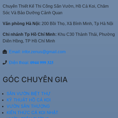
Chuyên Thiết Kế Thi Công Sân Vườn, Hồ Cá Koi, Chăm
Sóc Và Bảo Dưỡng Cảnh Quan
Văn phòng Hà Nội:
200 Bồi Thọ, Xã Bình Minh, Tp Hà Nội
Chi nhánh Tp Hồ Chí Minh:
Khu C30 Thành Thái, Phường
Diên Hồng, TP Hồ Chí Minh
Email:
infor.zenus@gmail.com
Điện thoại: 𝟎𝟗𝟒𝟒 𝟗𝟗𝟗 𝟑𝟐𝟓
GÓC CHUYÊN GIA
SÂN VƯỜN BIỆT THỰ
KỸ THUẬT HỒ CÁ KOI
VƯỜN SÂN THƯỢNG
KIẾN THỨC CÁ KOI NHẬT