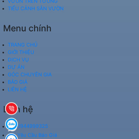
VƯỜN TRÊN TƯỜNG
TIỂU CẢNH SÂN VƯỜN
Menu chính
TRANG CHỦ
GIỚI THIỆU
DỊCH VỤ
DỰ ÁN
GÓC CHUYÊN GIA
BÁO GIÁ
LIÊN HỆ
Liên hệ
0944999325
Gửi Yêu Cầu Báo Giá