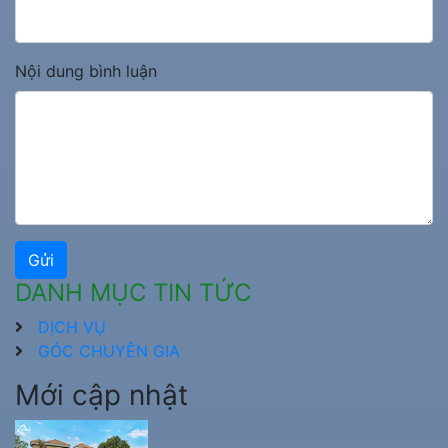
Nội dung bình luận
Gửi
DANH MỤC TIN TỨC
DỊCH VỤ
GÓC CHUYÊN GIA
Mới cập nhật