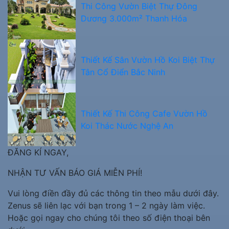
Thi Công Vườn Biệt Thự Đông
Dương 3.000m² Thanh Hóa
Thiết Kế Sân Vườn Hồ Koi Biệt Thự
Tân Cổ Điển Bắc Ninh
Thiết Kế Thi Công Cafe Vườn Hồ
Koi Thác Nước Nghệ An
ĐĂNG KÍ NGAY,
NHẬN TƯ VẤN BÁO GIÁ MIỄN PHÍ!
Vui lòng điền đầy đủ các thông tin theo mẫu dưới đây.
Zenus sẽ liên lạc với bạn trong 1 – 2 ngày làm việc.
Hoặc gọi ngay cho chúng tôi theo số điện thoại bên