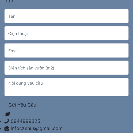
dưới.
Gửi Yêu Cầu
0944999325
infor.zenus@gmail.com