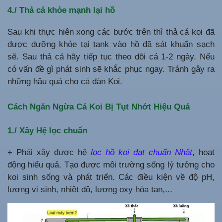
4./ Thả cá khỏe mạnh lại hồ
Sau khi thực hiên xong các bước trên thì thả cá koi đã
được dưỡng khỏe tại tank vào hồ đã sát khuẩn sạch
sẽ. Sau thả cá hãy tiếp tục theo dõi cá 1-2 ngày. Nếu
có vấn đề gì phát sinh sẽ khắc phục ngay. Tránh gây ra
những hậu quả cho cả đàn Koi.
Cách Ngăn Ngừa Cá Koi Bị Tụt Nhớt Hiệu Quả
1./ Xây Hệ lọc chuẩn
+ Phải xây được hệ
l
ọ
c hồ koi đạt chuẩn Nhật
, hoạt
động hiểu quả. Tạo được môi trường sống lý tưởng cho
koi sinh sống và phát triển. Các điều kiện về độ pH,
lượng vi sinh, nhiệt độ, lượng oxy hòa tan,...