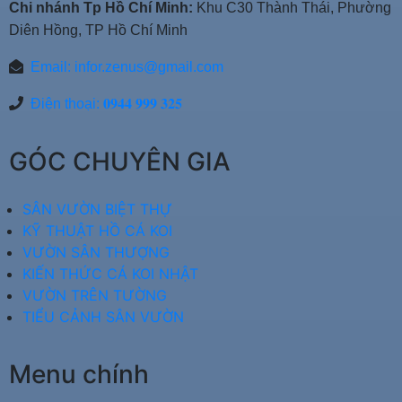
Chi nhánh Tp Hồ Chí Minh:
Khu C30 Thành Thái, Phường
Diên Hồng, TP Hồ Chí Minh
Email:
infor.zenus@gmail.com
Điện thoại: 𝟎𝟗𝟒𝟒 𝟗𝟗𝟗 𝟑𝟐𝟓
GÓC CHUYÊN GIA
SÂN VƯỜN BIỆT THỰ
KỸ THUẬT HỒ CÁ KOI
VƯỜN SÂN THƯỢNG
KIẾN THỨC CÁ KOI NHẬT
VƯỜN TRÊN TƯỜNG
TIỂU CẢNH SÂN VƯỜN
Menu chính