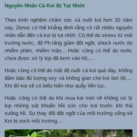
Nguyên Nhân Cá Koi Bị Tụt Nhớt
Theo kinh nghiệm chăm sóc và nuôi koi hơn 10 năm
nay, Zenus có thể khẳng định rằng có rất nhiều nguyên
nhân dẫn đến cá koi bị tụt nhớt. Có thể do stress từ môi
trường nước, độ Ph tăng giảm đột ngột, shock nước do
nhiễm phèn, nhiễm mặn,…Hoặc cũng có thể do nước
chưa được xử lý kịp đã bơm vào hồ,…
Hoặc cũng có thể do mật độ nuôi cá koi quá dày, không
đảm bảo đủ lượng oxy và không gian cho koi bơi lội,…
Khi đó koi sẽ có biểu hiện như quẫy liên tục.
Hoặc cũng có thể do khi mua koi mới về không xử lý
kịp những sát khuẩn hồi sức cho koi trước khi thả
xuống hồ. Sự thay đổi đột ngột của môi trường sống sẽ
Koi bị sock môi trường,…