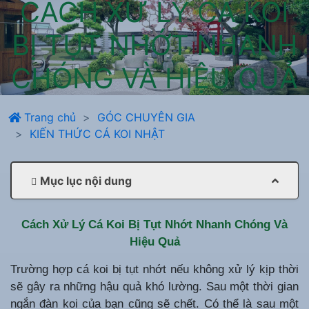
CÁCH XỬ LÝ CÁ KOI
BỊ TỤT NHỚT NHANH
CHÓNG VÀ HIỆU QUẢ
Trang chủ
GÓC CHUYÊN GIA
KIẾN THỨC CÁ KOI NHẬT
Mục lục nội dung
Cách Xử Lý Cá Koi Bị Tụt Nhớt Nhanh Chóng Và
Hiệu Quả
Trường hợp cá koi bị tụt nhớt nếu không xử lý kịp thời
sẽ gây ra những hậu quả khó lường. Sau một thời gian
ngắn đàn koi của bạn cũng sẽ chết. Có thể là sau một