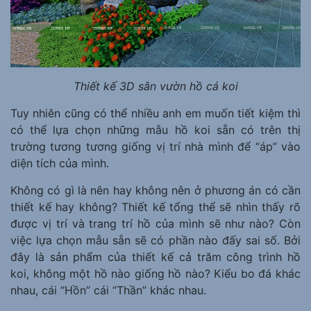
Thiết kế 3D sân vườn hồ cá koi
Tuy nhiên cũng có thể nhiều anh em muốn tiết kiệm thì
có thể lựa chọn những mẫu hồ koi sẵn có trên thị
trường tương tương giống vị trí nhà mình để “áp” vào
diện tích của mình.
Không có gì là nên hay không nên ở phương án có cần
thiết kế hay không? Thiết kế tổng thể sẽ nhìn thấy rõ
được vị trí và trang trí hồ của mình sẽ như nào? Còn
việc lựa chọn mẫu sẵn sẽ có phần nào đấy sai số. Bởi
đây là sản phẩm của thiết kế cả trăm công trình hồ
koi, không một hồ nào giống hồ nào? Kiểu bo đá khác
nhau, cái “Hồn” cái “Thần” khác nhau.