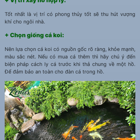
+
Vị trí xây hồ hợp lý:
Tốt nhất là vị trí có phong thủy tốt sẽ thu hút vượng
khí cho ngôi nhà.
+ Chọn giống cá koi:
Nên lựa chọn cá koi có nguồn gốc rõ ràng, khỏe mạnh,
màu sắc nét. Nếu có mua cá thêm thì hãy chú ý đến
biện pháp cách ly cá trước khi thả chung về một hồ.
Để đảm bảo an toàn cho đàn cá trong hồ.