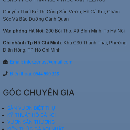
Chuyên Thiết Kế Thi Công Sân Vườn, Hồ Cá Koi, Chăm
Sóc Và Bảo Dưỡng Cảnh Quan
Văn phòng Hà Nội:
200 Bồi Thọ, Xã Bình Minh, Tp Hà Nội
Chi nhánh Tp Hồ Chí Minh:
Khu C30 Thành Thái, Phường
Diên Hồng, TP Hồ Chí Minh
Email:
infor.zenus@gmail.com
Điện thoại: 𝟎𝟗𝟒𝟒 𝟗𝟗𝟗 𝟑𝟐𝟓
GÓC CHUYÊN GIA
SÂN VƯỜN BIỆT THỰ
KỸ THUẬT HỒ CÁ KOI
VƯỜN SÂN THƯỢNG
KIẾN THỨC CÁ KOI NHẬT