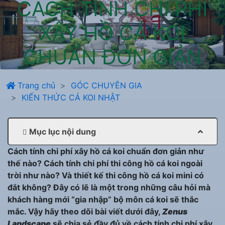
CÁCH TÍNH CHI PHÍ
XÂY HỒ CÁ KOI
CHUẨN ĐƠN GIẢN
Trang chủ
GÓC CHUYÊN GIA
KIẾN THỨC CÁ KOI NHẬT
Mục lục nội dung
Cách tính chi phí xây hồ cá koi chuẩn đơn giản như
thế nào? Cách tính chi phí thi công hồ cá koi ngoài
trời như nào? Và thiết kế thi công hồ cá koi mini có
đắt không? Đây có lẽ là một trong những câu hỏi mà
khách hàng mới “gia nhập” bộ môn cá koi sẽ thắc
mắc. Vậy hãy theo dõi bài viết dưới đây,
Zenus
Landscape
sẽ chia sẻ đầy đủ về cách tính chi phí xây