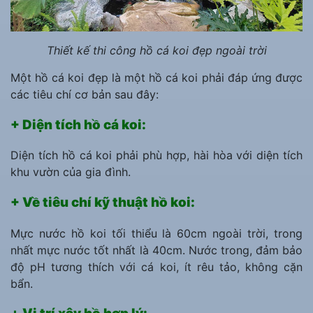
Thiết kế thi công hồ cá koi đẹp ngoài trời
Một hồ cá koi đẹp là một hồ cá koi phải đáp ứng được
các tiêu chí cơ bản sau đây:
+
Diện tích hồ cá koi:
Diện tích hồ cá koi phải phù hợp, hài hòa với diện tích
khu vườn của gia đình.
+ Về tiêu chí kỹ thuật hồ koi:
Mực nước hồ koi tối thiểu là 60cm ngoài trời, trong
nhất mực nước tốt nhất là 40cm. Nước trong, đảm bảo
độ pH tương thích với cá koi, ít rêu tảo, không cặn
bẩn.