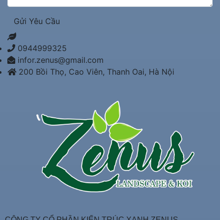
Gửi Yêu Cầu
0944999325
infor.zenus@gmail.com
200 Bồi Thọ, Cao Viên, Thanh Oai, Hà Nội
CÔNG TY CỔ PHẦN KIẾN TRÚC XANH ZENUS