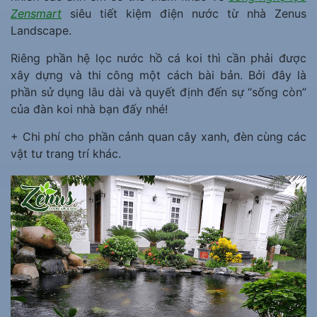
Zensmart
siêu tiết kiệm điện nước từ nhà Zenus
Landscape.
Riêng phần hệ lọc nước hồ cá koi thì cần phải được
xây dựng và thi công một cách bài bản. Bởi đây là
phần sử dụng lâu dài và quyết định đến sự “sống còn”
của đàn koi nhà bạn đấy nhé!
+ Chi phí cho phần cảnh quan cây xanh, đèn cùng các
vật tư trang trí khác.