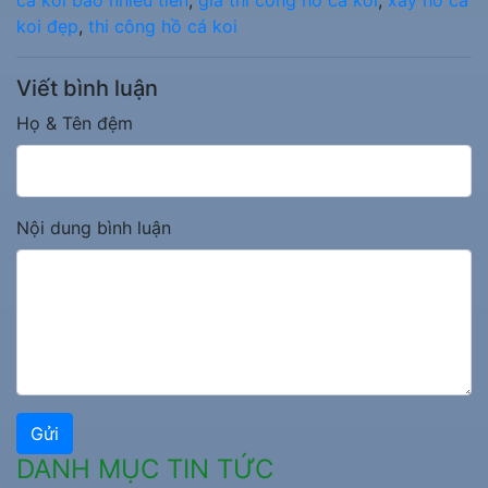
cá koi bao nhiêu tiền
,
giá thi công hồ cá koi
,
xây hồ cá
koi đẹp
,
thi công hồ cá koi
Viết bình luận
Họ & Tên đệm
Nội dung bình luận
Gửi
DANH MỤC TIN TỨC