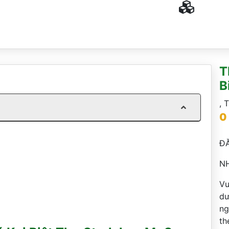
T
B
,
T
0
ĐĂ
NH
Vu
dư
ng
th