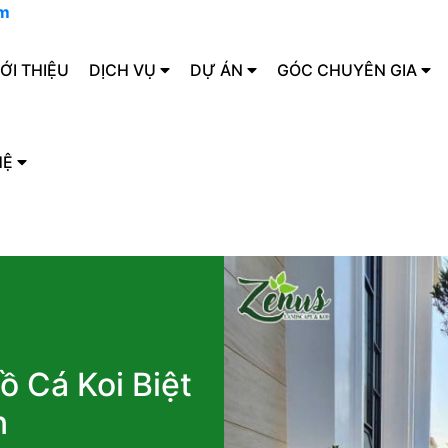
om
IỚI THIỆU
DỊCH VỤ
DỰ ÁN
GÓC CHUYÊN GIA
HỆ
 Cá Koi Biệt
n