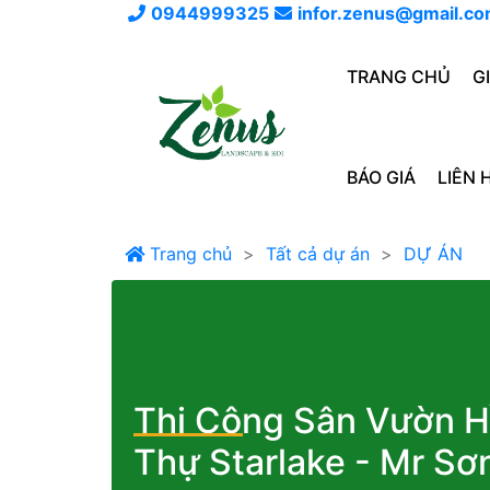
0944999325
infor.zenus@gmail.c
TRANG CHỦ
G
BÁO GIÁ
LIÊN 
Trang chủ
Tất cả dự án
DỰ ÁN
Thi Công Sân Vườn Hồ
Thự Starlake - Mr Sơ