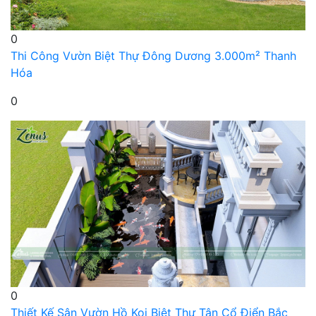
0
Thi Công Vườn Biệt Thự Đông Dương 3.000m² Thanh
Hóa
0
0
Thiết Kế Sân Vườn Hồ Koi Biệt Thự Tân Cổ Điển Bắc