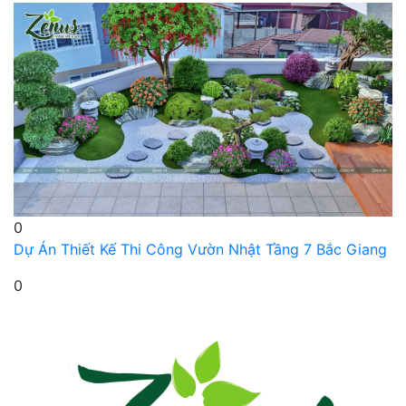
0
Dự Án Thiết Kế Thi Công Vườn Nhật Tầng 7 Bắc Giang
0