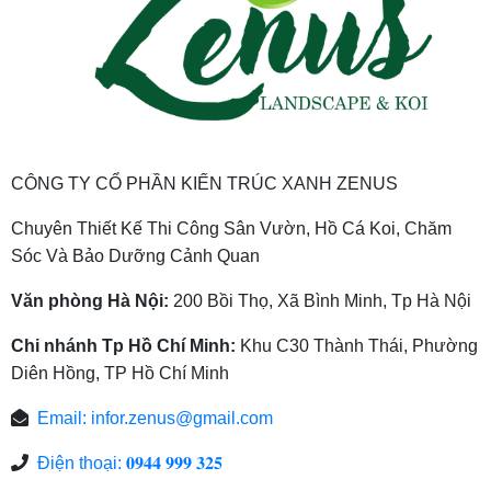
CÔNG TY CỔ PHẦN KIẾN TRÚC XANH ZENUS
Chuyên Thiết Kế Thi Công Sân Vườn, Hồ Cá Koi, Chăm
Sóc Và Bảo Dưỡng Cảnh Quan
Văn phòng Hà Nội:
200 Bồi Thọ, Xã Bình Minh, Tp Hà Nội
Chi nhánh Tp Hồ Chí Minh:
Khu C30 Thành Thái, Phường
Diên Hồng, TP Hồ Chí Minh
Email:
infor.zenus@gmail.com
Điện thoại: 𝟎𝟗𝟒𝟒 𝟗𝟗𝟗 𝟑𝟐𝟓