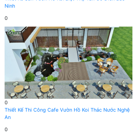
Ninh
0
0
Thiết Kế Thi Công Cafe Vườn Hồ Koi Thác Nước Nghệ
An
0