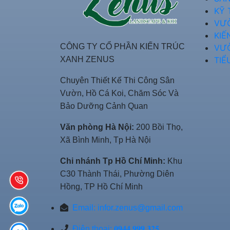
KỸ 
VƯ
KIẾ
CÔNG TY CỔ PHẦN KIẾN TRÚC
VƯ
XANH ZENUS
TIỂ
Chuyên Thiết Kế Thi Công Sân
Vườn, Hồ Cá Koi, Chăm Sóc Và
Bảo Dưỡng Cảnh Quan
Văn phòng Hà Nội:
200 Bồi Thọ,
Xã Bình Minh, Tp Hà Nội
Chi nhánh Tp Hồ Chí Minh:
Khu
C30 Thành Thái, Phường Diên
Hồng, TP Hồ Chí Minh
Email:
infor.zenus@gmail.com
Điện thoại: 𝟎𝟗𝟒𝟒 𝟗𝟗𝟗 𝟑𝟐𝟓