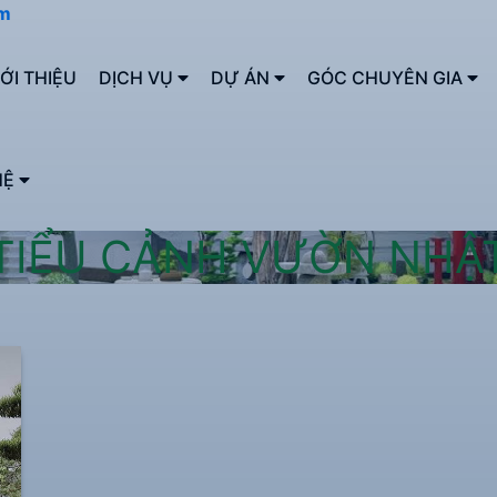
om
IỚI THIỆU
DỊCH VỤ
DỰ ÁN
GÓC CHUYÊN GIA
HỆ
TIỂU CẢNH VƯỜN NHẬ