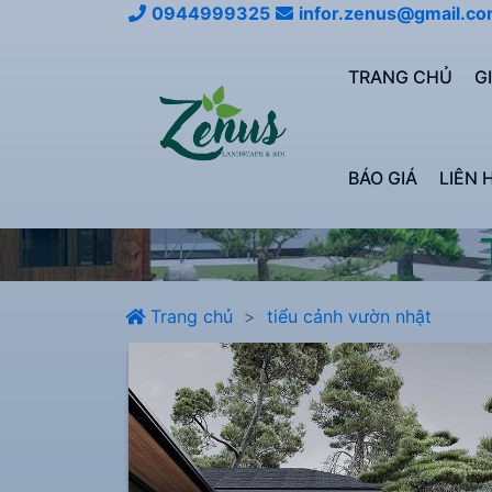
0944999325
infor.zenus@gmail.c
TRANG CHỦ
G
BÁO GIÁ
LIÊN 
Trang chủ
tiểu cảnh vườn nhật