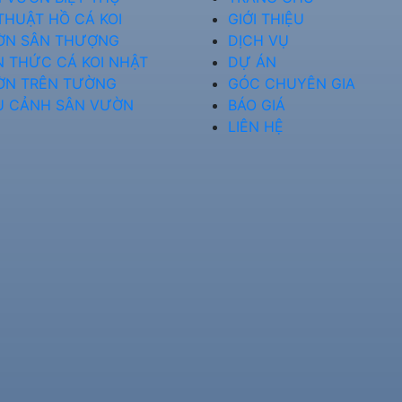
THUẬT HỒ CÁ KOI
GIỚI THIỆU
ỜN SÂN THƯỢNG
DỊCH VỤ
N THỨC CÁ KOI NHẬT
DỰ ÁN
ỜN TRÊN TƯỜNG
GÓC CHUYÊN GIA
U CẢNH SÂN VƯỜN
BÁO GIÁ
LIÊN HỆ