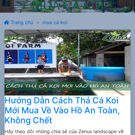
MUA CÁ KOI
Trang chủ
mua cá koi
Hướng Dẫn Cách Thả Cá Koi
Mới Mua Về Vào Hồ An Toàn,
Không Chết
Hãy theo dõi những chia sẻ của Zenus landscape về