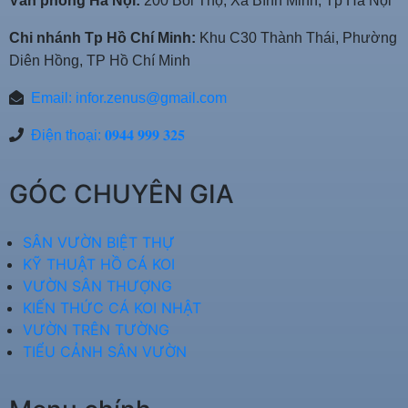
Văn phòng Hà Nội:
200 Bồi Thọ, Xã Bình Minh, Tp Hà Nội
Chi nhánh Tp Hồ Chí Minh:
Khu C30 Thành Thái, Phường
Diên Hồng, TP Hồ Chí Minh
Email:
infor.zenus@gmail.com
Điện thoại: 𝟎𝟗𝟒𝟒 𝟗𝟗𝟗 𝟑𝟐𝟓
GÓC CHUYÊN GIA
SÂN VƯỜN BIỆT THỰ
KỸ THUẬT HỒ CÁ KOI
VƯỜN SÂN THƯỢNG
KIẾN THỨC CÁ KOI NHẬT
VƯỜN TRÊN TƯỜNG
TIỂU CẢNH SÂN VƯỜN