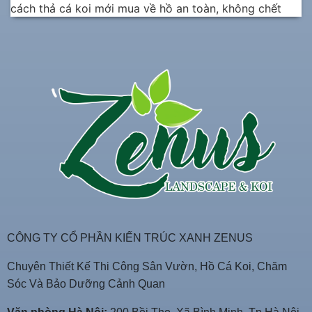
cách thả cá koi mới mua về hồ an toàn, không chết
CÔNG TY CỔ PHẦN KIẾN TRÚC XANH ZENUS
Chuyên Thiết Kế Thi Công Sân Vườn, Hồ Cá Koi, Chăm
Sóc Và Bảo Dưỡng Cảnh Quan