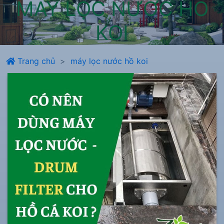
MÁY LỌC NƯỚC HỒ
KOI
Trang chủ
máy lọc nước hồ koi