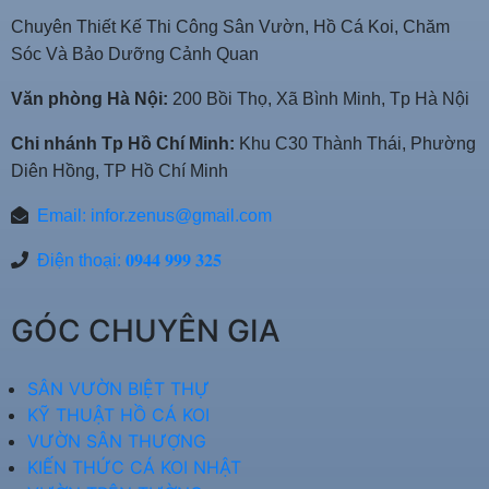
Chuyên Thiết Kế Thi Công Sân Vườn, Hồ Cá Koi, Chăm
Sóc Và Bảo Dưỡng Cảnh Quan
Văn phòng Hà Nội:
200 Bồi Thọ, Xã Bình Minh, Tp Hà Nội
Chi nhánh Tp Hồ Chí Minh:
Khu C30 Thành Thái, Phường
Diên Hồng, TP Hồ Chí Minh
Email:
infor.zenus@gmail.com
Điện thoại: 𝟎𝟗𝟒𝟒 𝟗𝟗𝟗 𝟑𝟐𝟓
GÓC CHUYÊN GIA
SÂN VƯỜN BIỆT THỰ
KỸ THUẬT HỒ CÁ KOI
VƯỜN SÂN THƯỢNG
KIẾN THỨC CÁ KOI NHẬT