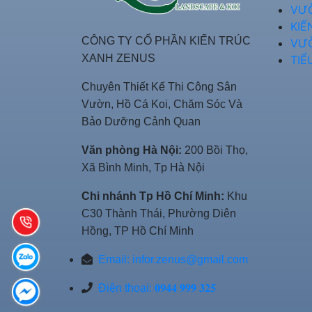
VƯ
KIẾ
CÔNG TY CỔ PHẦN KIẾN TRÚC
VƯ
XANH ZENUS
TIỂ
Chuyên Thiết Kế Thi Công Sân
Vườn, Hồ Cá Koi, Chăm Sóc Và
Bảo Dưỡng Cảnh Quan
Văn phòng Hà Nội:
200 Bồi Thọ,
Xã Bình Minh, Tp Hà Nội
Chi nhánh Tp Hồ Chí Minh:
Khu
C30 Thành Thái, Phường Diên
Hồng, TP Hồ Chí Minh
Email:
infor.zenus@gmail.com
Điện thoại: 𝟎𝟗𝟒𝟒 𝟗𝟗𝟗 𝟑𝟐𝟓