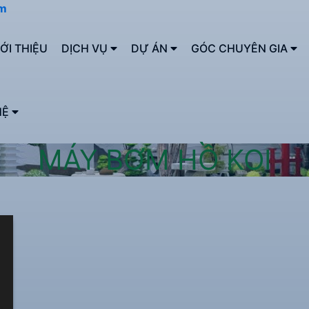
om
IỚI THIỆU
DỊCH VỤ
DỰ ÁN
GÓC CHUYÊN GIA
HỆ
MÁY BƠM HỒ KOI