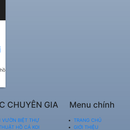
i
 hồ
C CHUYÊN GIA
Menu chính
 VƯỜN BIỆT THỰ
TRANG CHỦ
THUẬT HỒ CÁ KOI
GIỚI THIỆU