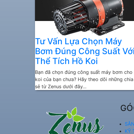
Tư Vấn Lựa Chọn Máy
Bơm Đúng Công Suất Vớ
Thể Tích Hồ Koi
Bạn đã chọn đúng công suất máy bơm cho
koi của bạn chưa? Hãy theo dõi những chia
sẻ từ Zenus dưới đây…
GÓ
SÂN
KỸ 