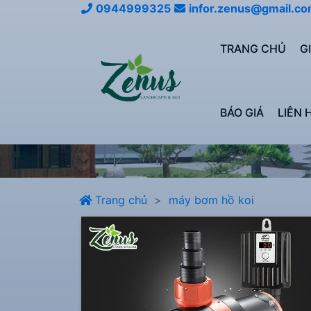
0944999325
infor.zenus@gmail.c
TRANG CHỦ
G
BÁO GIÁ
LIÊN 
Trang chủ
máy bơm hồ koi