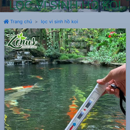
LỌC VI SINH HỒ KOI
Trang chủ
lọc vi sinh hồ koi