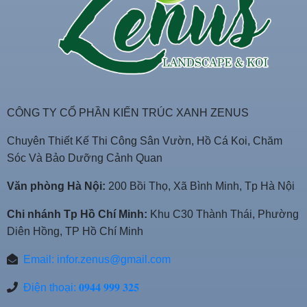
CÔNG TY CỔ PHẦN KIẾN TRÚC XANH ZENUS
Chuyên Thiết Kế Thi Công Sân Vườn, Hồ Cá Koi, Chăm
Sóc Và Bảo Dưỡng Cảnh Quan
Văn phòng Hà Nội:
200 Bồi Thọ, Xã Bình Minh, Tp Hà Nội
Chi nhánh Tp Hồ Chí Minh:
Khu C30 Thành Thái, Phường
Diên Hồng, TP Hồ Chí Minh
Email:
infor.zenus@gmail.com
Điện thoại: 𝟎𝟗𝟒𝟒 𝟗𝟗𝟗 𝟑𝟐𝟓