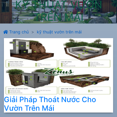
KỸ THUẬT VƯỜN
TRÊN MÁI
Trang chủ
kỹ thuật vườn trên mái
Giải Pháp Thoát Nước Cho
Vườn Trên Mái