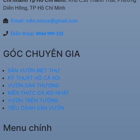
Chi nhánh Tp Hồ Chí Minh:
Khu C30 Thành Thái, Phường
Diên Hồng, TP Hồ Chí Minh
Email:
infor.zenus@gmail.com
Điện thoại: 𝟎𝟗𝟒𝟒 𝟗𝟗𝟗 𝟑𝟐𝟓
GÓC CHUYÊN GIA
SÂN VƯỜN BIỆT THỰ
KỸ THUẬT HỒ CÁ KOI
VƯỜN SÂN THƯỢNG
KIẾN THỨC CÁ KOI NHẬT
VƯỜN TRÊN TƯỜNG
TIỂU CẢNH SÂN VƯỜN
Menu chính