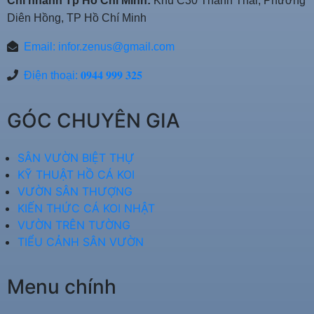
Chi nhánh Tp Hồ Chí Minh:
Khu C30 Thành Thái, Phường
Diên Hồng, TP Hồ Chí Minh
Email:
infor.zenus@gmail.com
Điện thoại: 𝟎𝟗𝟒𝟒 𝟗𝟗𝟗 𝟑𝟐𝟓
GÓC CHUYÊN GIA
SÂN VƯỜN BIỆT THỰ
KỸ THUẬT HỒ CÁ KOI
VƯỜN SÂN THƯỢNG
KIẾN THỨC CÁ KOI NHẬT
VƯỜN TRÊN TƯỜNG
TIỂU CẢNH SÂN VƯỜN
Menu chính