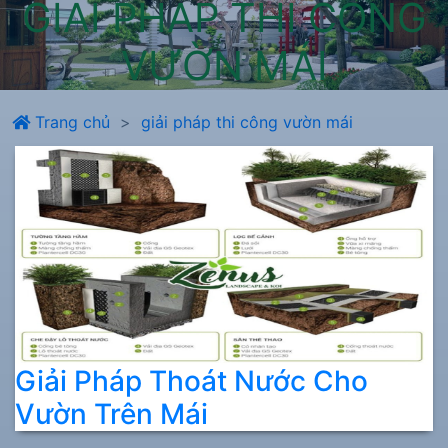
GIẢI PHÁP THI CÔNG
VƯỜN MÁI
Trang chủ
giải pháp thi công vườn mái
Giải Pháp Thoát Nước Cho
Vườn Trên Mái