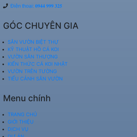
Điện thoại: 𝟎𝟗𝟒𝟒 𝟗𝟗𝟗 𝟑𝟐𝟓
GÓC CHUYÊN GIA
SÂN VƯỜN BIỆT THỰ
KỸ THUẬT HỒ CÁ KOI
VƯỜN SÂN THƯỢNG
KIẾN THỨC CÁ KOI NHẬT
VƯỜN TRÊN TƯỜNG
TIỂU CẢNH SÂN VƯỜN
Menu chính
TRANG CHỦ
GIỚI THIỆU
DỊCH VỤ
DỰ ÁN