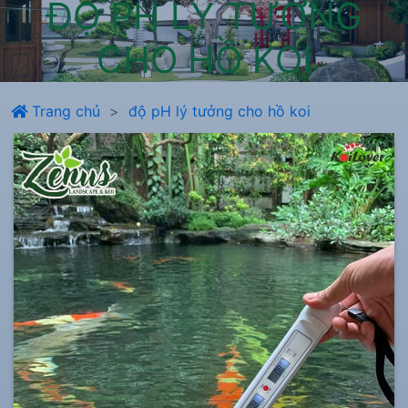
ĐỘ PH LÝ TƯỞNG
CHO HỒ KOI
Trang chủ
độ pH lý tưởng cho hồ koi