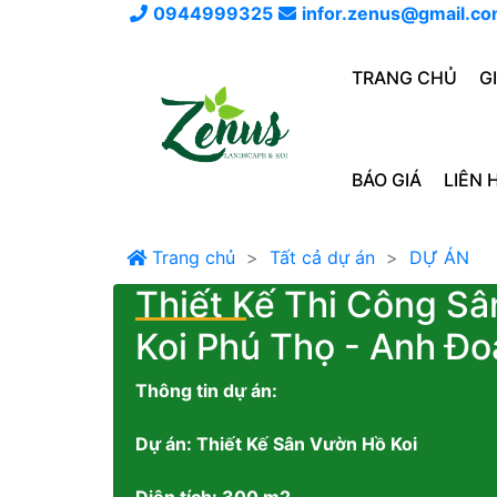
0944999325
infor.zenus@gmail.c
TRANG CHỦ
G
BÁO GIÁ
LIÊN 
Trang chủ
Tất cả dự án
DỰ ÁN
Thiết Kế Thi Công S
Koi Phú Thọ - Anh Đo
Thông tin dự án:
Dự án: Thiết Kế Sân Vườn Hồ Koi