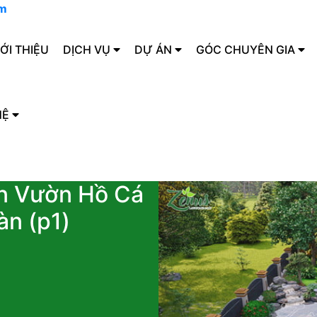
om
IỚI THIỆU
DỊCH VỤ
DỰ ÁN
GÓC CHUYÊN GIA
HỆ
ân Vườn Hồ Cá
àn (p1)