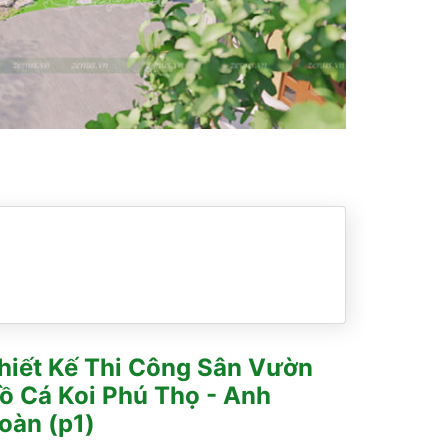
hiết Kế Thi Công Sân Vườn
ồ Cá Koi Phú Thọ - Anh
oàn (p1)