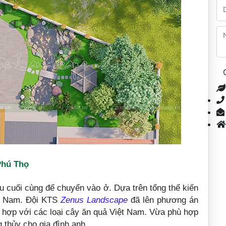
Phú Thọ
u cuối cùng để chuyển vào ở. Dựa trên tổng thể kiến
iệt Nam. Đội KTS
Zenus Landscape
đã lên phương án
 hợp với các loại cây ăn quả Việt Nam. Vừa phù hợp
g thủy cho gia đình anh.