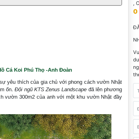
,
C
0
ĐĂ
NH
Vu
dư
ng
Hồ Cá Koi Phú Thọ -Anh Đoàn
th
sự yêu thích của gia chủ với phong cách vườn Nhật
rầm ổn.
Đội ngũ KTS Zenus Landscape
đã lên phương
ch vườn 300m2 của anh với một khu vườn Nhật đầy