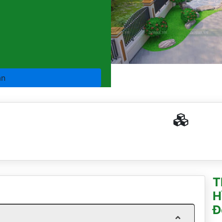
an
T
H
Đ