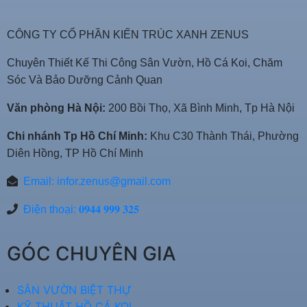
CÔNG TY CỔ PHẦN KIẾN TRÚC XANH ZENUS
Chuyên Thiết Kế Thi Công Sân Vườn, Hồ Cá Koi, Chăm
Sóc Và Bảo Dưỡng Cảnh Quan
Văn phòng Hà Nội:
200 Bồi Thọ, Xã Bình Minh, Tp Hà Nội
Chi nhánh Tp Hồ Chí Minh:
Khu C30 Thành Thái, Phường
Diên Hồng, TP Hồ Chí Minh
Email:
infor.zenus@gmail.com
Điện thoại: 𝟎𝟗𝟒𝟒 𝟗𝟗𝟗 𝟑𝟐𝟓
GÓC CHUYÊN GIA
SÂN VƯỜN BIỆT THỰ
KỸ THUẬT HỒ CÁ KOI