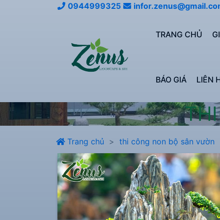
0944999325
infor.zenus@gmail.c
TRANG CHỦ
G
BÁO GIÁ
LIÊN 
TH
Trang chủ
thi công non bộ sân vườn