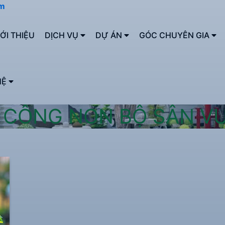
om
IỚI THIỆU
DỊCH VỤ
DỰ ÁN
GÓC CHUYÊN GIA
HỆ
I CÔNG NON BỘ SÂN V