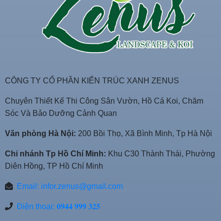
CÔNG TY CỔ PHẦN KIẾN TRÚC XANH ZENUS
Chuyên Thiết Kế Thi Công Sân Vườn, Hồ Cá Koi, Chăm
Sóc Và Bảo Dưỡng Cảnh Quan
Văn phòng Hà Nội:
200 Bồi Thọ, Xã Bình Minh, Tp Hà Nội
Chi nhánh Tp Hồ Chí Minh:
Khu C30 Thành Thái, Phường
Diên Hồng, TP Hồ Chí Minh
Email:
infor.zenus@gmail.com
Điện thoại: 𝟎𝟗𝟒𝟒 𝟗𝟗𝟗 𝟑𝟐𝟓