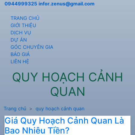
0944999325
infor.zenus@gmail.com
TRANG CHỦ
GIỚI THIỆU
DỊCH VỤ
DỰ ÁN
GÓC CHUYÊN GIA
BÁO GIÁ
LIÊN HỆ
QUY HOẠCH CẢNH
QUAN
Trang chủ
quy hoạch cảnh quan
Giá Quy Hoạch Cảnh Quan Là
Bao Nhiêu Tiền?