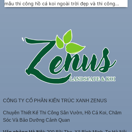
mẫu thi công hồ cá koi ngoài trời đẹp và thi công…
CÔNG TY CỔ PHẦN KIẾN TRÚC XANH ZENUS
Chuyên Thiết Kế Thi Công Sân Vườn, Hồ Cá Koi, Chăm
Sóc Và Bảo Dưỡng Cảnh Quan