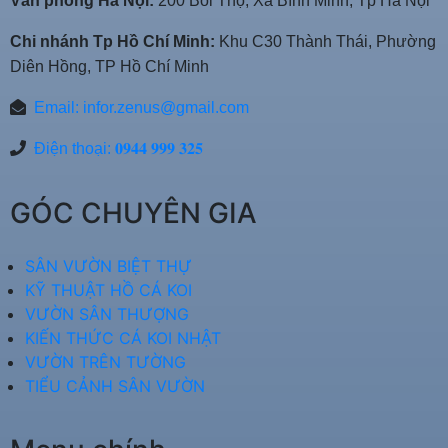
Văn phòng Hà Nội:
200 Bồi Thọ, Xã Bình Minh, Tp Hà Nội
Chi nhánh Tp Hồ Chí Minh:
Khu C30 Thành Thái, Phường
Diên Hồng, TP Hồ Chí Minh
Email:
infor.zenus@gmail.com
Điện thoại: 𝟎𝟗𝟒𝟒 𝟗𝟗𝟗 𝟑𝟐𝟓
GÓC CHUYÊN GIA
SÂN VƯỜN BIỆT THỰ
KỸ THUẬT HỒ CÁ KOI
VƯỜN SÂN THƯỢNG
KIẾN THỨC CÁ KOI NHẬT
VƯỜN TRÊN TƯỜNG
TIỂU CẢNH SÂN VƯỜN