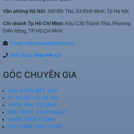
Văn phòng Hà Nội:
200 Bồi Thọ, Xã Bình Minh, Tp Hà Nội
Chi nhánh Tp Hồ Chí Minh:
Khu C30 Thành Thái, Phường
Diên Hồng, TP Hồ Chí Minh
Email:
infor.zenus@gmail.com
Điện thoại: 𝟎𝟗𝟒𝟒 𝟗𝟗𝟗 𝟑𝟐𝟓
GÓC CHUYÊN GIA
SÂN VƯỜN BIỆT THỰ
KỸ THUẬT HỒ CÁ KOI
VƯỜN SÂN THƯỢNG
KIẾN THỨC CÁ KOI NHẬT
VƯỜN TRÊN TƯỜNG
TIỂU CẢNH SÂN VƯỜN