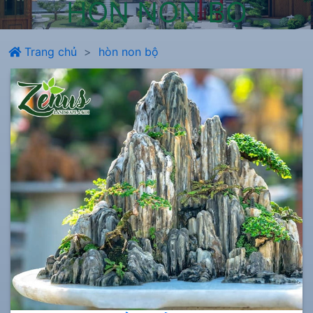
HÒN NON BỘ
Trang chủ
hòn non bộ