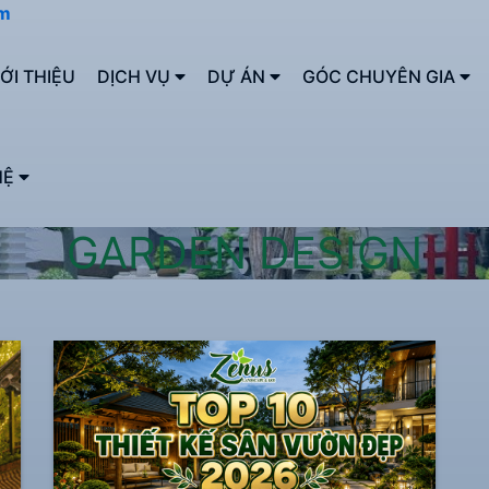
om
IỚI THIỆU
DỊCH VỤ
DỰ ÁN
GÓC CHUYÊN GIA
HỆ
GARDEN DESIGN