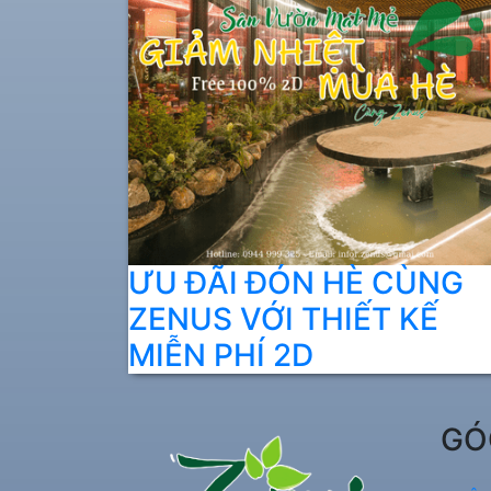
ƯU ĐÃI ĐÓN HÈ CÙNG
ZENUS VỚI THIẾT KẾ
MIỄN PHÍ 2D
GÓ