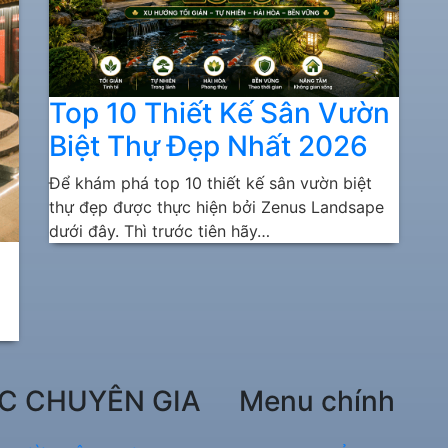
Top 10 Thiết Kế Sân Vườn
Biệt Thự Đẹp Nhất 2026
Để khám phá top 10 thiết kế sân vườn biệt
thự đẹp được thực hiện bởi Zenus Landsape
dưới đây. Thì trước tiên hãy…
C CHUYÊN GIA
Menu chính