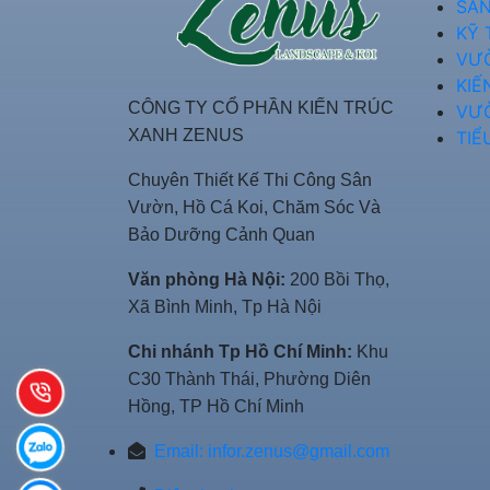
SÂN
KỸ 
VƯ
KIẾ
CÔNG TY CỔ PHẦN KIẾN TRÚC
VƯ
XANH ZENUS
TIỂ
Chuyên Thiết Kế Thi Công Sân
Vườn, Hồ Cá Koi, Chăm Sóc Và
Bảo Dưỡng Cảnh Quan
Văn phòng Hà Nội:
200 Bồi Thọ,
Xã Bình Minh, Tp Hà Nội
Chi nhánh Tp Hồ Chí Minh:
Khu
C30 Thành Thái, Phường Diên
Hồng, TP Hồ Chí Minh
Email:
infor.zenus@gmail.com