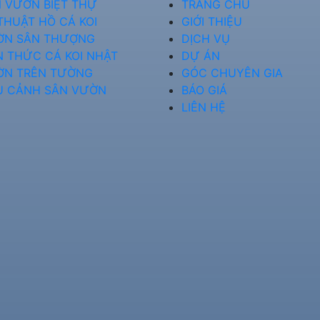
 VƯỜN BIỆT THỰ
TRANG CHỦ
THUẬT HỒ CÁ KOI
GIỚI THIỆU
ỜN SÂN THƯỢNG
DỊCH VỤ
N THỨC CÁ KOI NHẬT
DỰ ÁN
ỜN TRÊN TƯỜNG
GÓC CHUYÊN GIA
U CẢNH SÂN VƯỜN
BÁO GIÁ
LIÊN HỆ