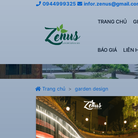
0944999325
infor.zenus@gmail.c
TRANG CHỦ
G
BÁO GIÁ
LIÊN 
Trang chủ
garden design