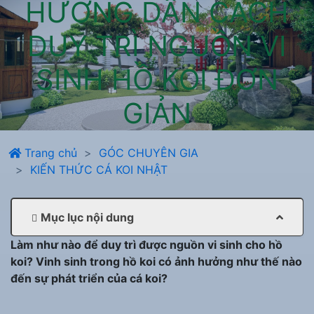
HƯỚNG DẪN CÁCH
DUY TRÌ NGUỒN VI
SINH HỒ KOI ĐƠN
GIẢN
Trang chủ
GÓC CHUYÊN GIA
KIẾN THỨC CÁ KOI NHẬT
Mục lục nội dung
Làm như nào để duy trì được nguồn vi sinh cho hồ
koi? Vinh sinh trong hồ koi có ảnh hưởng như thế nào
đến sự phát triển của cá koi?