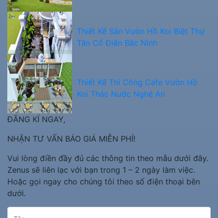
Thiết Kế Sân Vườn Hồ Koi Biệt Thự
Tân Cổ Điển Bắc Ninh
Thiết Kế Thi Công Cafe Vườn Hồ
Koi Thác Nước Nghệ An
ĐĂNG KÍ NGAY,
NHẬN TƯ VẤN BÁO GIÁ MIỄN PHÍ!
Vui lòng điền đầy đủ các thông tin theo mẫu dưới đây.
Zenus sẽ liên lạc với bạn trong 1 – 2 ngày làm việc.
Hoặc gọi ngay cho chúng tôi theo số điện thoại bên
dưới.