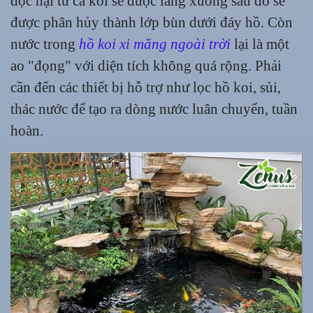
độc hại từ cá koi sẽ được lắng xuống sau đó sẽ
được phân hủy thành lớp bùn dưới đáy hồ. Còn
nước trong
hồ koi xi măng ngoài trời
lại là một
ao "đọng" với diện tích không quá rộng. Phải
cần đến các thiết bị hỗ trợ như lọc hồ koi, sủi,
thác nước để tạo ra dòng nước luân chuyển, tuần
hoàn.