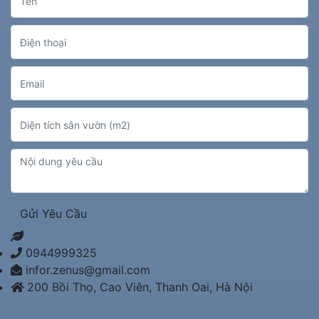
Gửi Yêu Cầu
0944999325
infor.zenus@gmail.com
200 Bồi Thọ, Cao Viên, Thanh Oai, Hà Nội