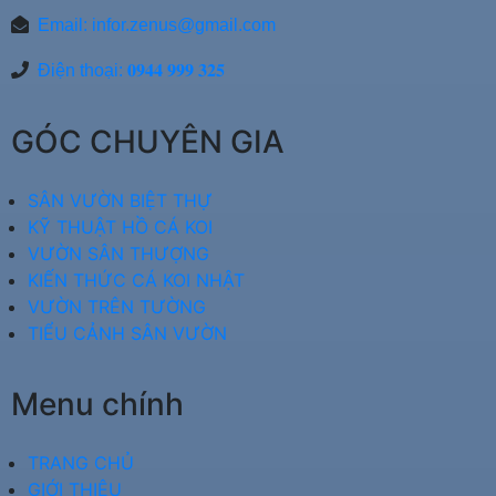
Email:
infor.zenus@gmail.com
Điện thoại: 𝟎𝟗𝟒𝟒 𝟗𝟗𝟗 𝟑𝟐𝟓
GÓC CHUYÊN GIA
SÂN VƯỜN BIỆT THỰ
KỸ THUẬT HỒ CÁ KOI
VƯỜN SÂN THƯỢNG
KIẾN THỨC CÁ KOI NHẬT
VƯỜN TRÊN TƯỜNG
TIỂU CẢNH SÂN VƯỜN
Menu chính
TRANG CHỦ
GIỚI THIỆU