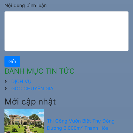
Nội dung bình luận
Gửi
DANH MỤC TIN TỨC
DỊCH VỤ
GÓC CHUYÊN GIA
Mới cập nhật
Thi Công Vườn Biệt Thự Đông
Dương 3.000m² Thanh Hóa