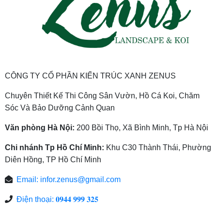
CÔNG TY CỔ PHẦN KIẾN TRÚC XANH ZENUS
Chuyên Thiết Kế Thi Công Sân Vườn, Hồ Cá Koi, Chăm
Sóc Và Bảo Dưỡng Cảnh Quan
Văn phòng Hà Nội:
200 Bồi Thọ, Xã Bình Minh, Tp Hà Nội
Chi nhánh Tp Hồ Chí Minh:
Khu C30 Thành Thái, Phường
Diên Hồng, TP Hồ Chí Minh
Email:
infor.zenus@gmail.com
Điện thoại: 𝟎𝟗𝟒𝟒 𝟗𝟗𝟗 𝟑𝟐𝟓