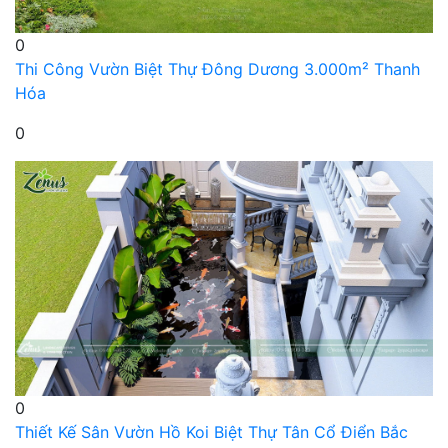
0
Thi Công Vườn Biệt Thự Đông Dương 3.000m² Thanh
Hóa
0
0
Thiết Kế Sân Vườn Hồ Koi Biệt Thự Tân Cổ Điển Bắc