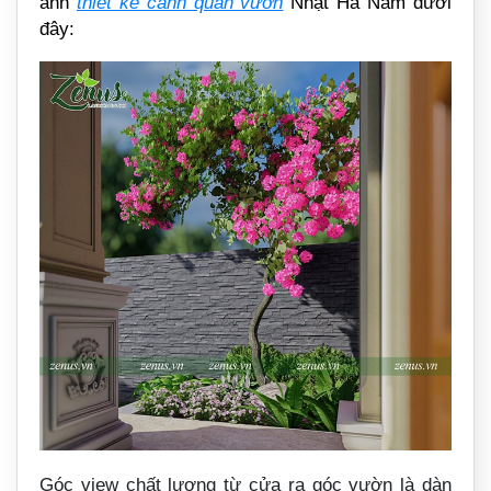
ảnh
thiết kế cảnh quan vườn
Nhật Hà Nam dưới
đây:
Góc view chất lượng từ cửa ra góc vườn là dàn