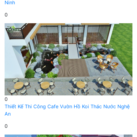
Ninh
0
0
Thiết Kế Thi Công Cafe Vườn Hồ Koi Thác Nước Nghệ
An
0