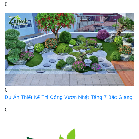
0
0
Dự Án Thiết Kế Thi Công Vườn Nhật Tầng 7 Bắc Giang
0