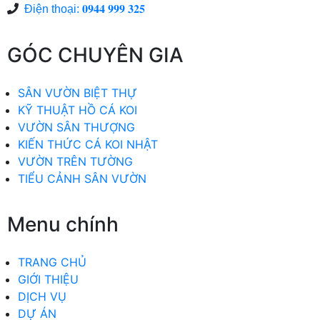
Điện thoại: 𝟎𝟗𝟒𝟒 𝟗𝟗𝟗 𝟑𝟐𝟓
GÓC CHUYÊN GIA
SÂN VƯỜN BIỆT THỰ
KỸ THUẬT HỒ CÁ KOI
VƯỜN SÂN THƯỢNG
KIẾN THỨC CÁ KOI NHẬT
VƯỜN TRÊN TƯỜNG
TIỂU CẢNH SÂN VƯỜN
Menu chính
TRANG CHỦ
GIỚI THIỆU
DỊCH VỤ
DỰ ÁN