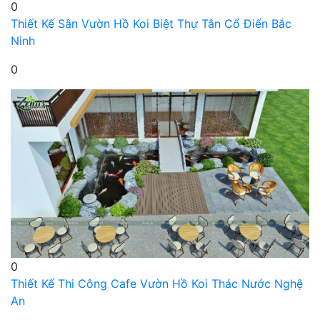
0
Thiết Kế Sân Vườn Hồ Koi Biệt Thự Tân Cổ Điển Bắc
Ninh
0
0
Thiết Kế Thi Công Cafe Vườn Hồ Koi Thác Nước Nghệ
An