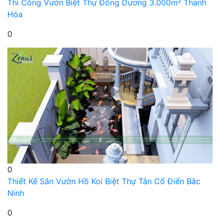
Thi Công Vườn Biệt Thự Đông Dương 3.000m² Thanh
Hóa
0
0
Thiết Kế Sân Vườn Hồ Koi Biệt Thự Tân Cổ Điển Bắc
Ninh
0