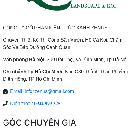
CÔNG TY CỔ PHẦN KIẾN TRÚC XANH ZENUS
Chuyên Thiết Kế Thi Công Sân Vườn, Hồ Cá Koi, Chăm
Sóc Và Bảo Dưỡng Cảnh Quan
Văn phòng Hà Nội:
200 Bồi Thọ, Xã Bình Minh, Tp Hà Nội
Chi nhánh Tp Hồ Chí Minh:
Khu C30 Thành Thái, Phường
Diên Hồng, TP Hồ Chí Minh
Email:
infor.zenus@gmail.com
Điện thoại: 𝟎𝟗𝟒𝟒 𝟗𝟗𝟗 𝟑𝟐𝟓
GÓC CHUYÊN GIA