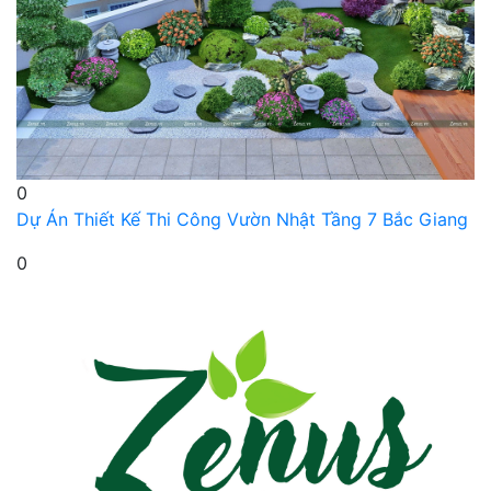
0
Dự Án Thiết Kế Thi Công Vườn Nhật Tầng 7 Bắc Giang
0