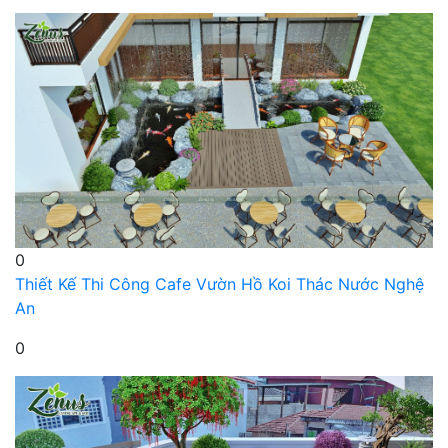
0
Thiết Kế Thi Công Cafe Vườn Hồ Koi Thác Nước Nghệ
An
0