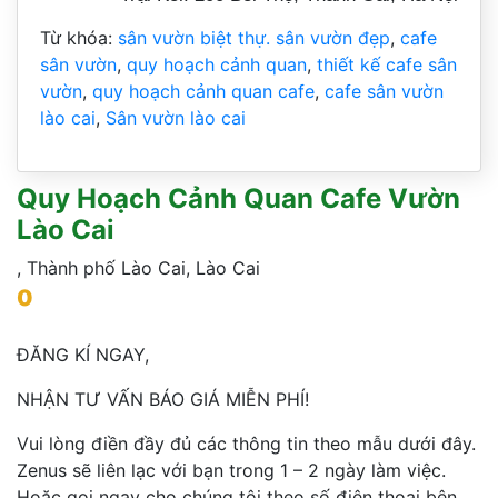
Từ khóa:
sân vườn biệt thự. sân vườn đẹp
,
cafe
sân vườn
,
quy hoạch cảnh quan
,
thiết kế cafe sân
vườn
,
quy hoạch cảnh quan cafe
,
cafe sân vườn
lào cai
,
Sân vườn lào cai
Quy Hoạch Cảnh Quan Cafe Vườn
Lào Cai
,
Thành phố Lào Cai
,
Lào Cai
0
ĐĂNG KÍ NGAY,
NHẬN TƯ VẤN BÁO GIÁ MIỄN PHÍ!
Vui lòng điền đầy đủ các thông tin theo mẫu dưới đây.
Zenus sẽ liên lạc với bạn trong 1 – 2 ngày làm việc.
Hoặc gọi ngay cho chúng tôi theo số điện thoại bên