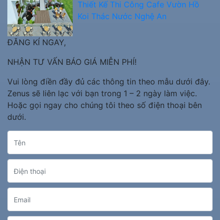
Thiết Kế Thi Công Cafe Vườn Hồ
Koi Thác Nước Nghệ An
ĐĂNG KÍ NGAY,
NHẬN TƯ VẤN BÁO GIÁ MIỄN PHÍ!
Vui lòng điền đầy đủ các thông tin theo mẫu dưới đây.
Zenus sẽ liên lạc với bạn trong 1 – 2 ngày làm việc.
Hoặc gọi ngay cho chúng tôi theo số điện thoại bên
dưới.