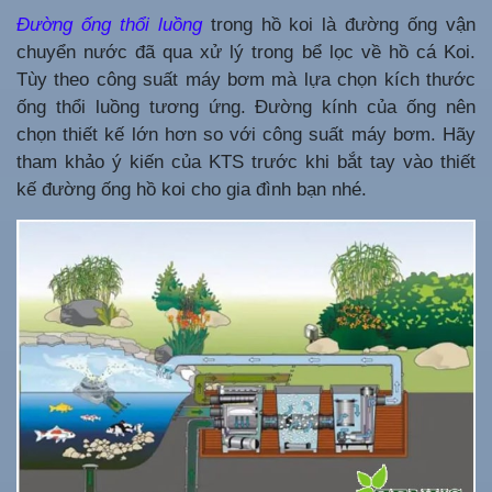
Đường ống thổi luồng
trong hồ koi là đường ống vận
chuyển nước đã qua xử lý trong bể lọc về hồ cá Koi.
Tùy theo công suất máy bơm mà lựa chọn kích thước
ống thổi luồng tương ứng. Đường kính của ống nên
chọn thiết kế lớn hơn so với công suất máy bơm. Hãy
tham khảo ý kiến của KTS trước khi bắt tay vào thiết
kế đường ống hồ koi cho gia đình bạn nhé.