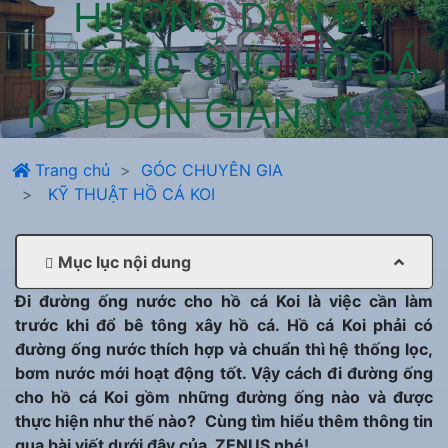
HƯỚNG DẪN ĐI
ĐƯỜNG ỐNG HỒ CÁ
KOI ĐƠN GIẢN NHẤT
Trang chủ
GÓC CHUYÊN GIA
KỸ THUẬT HỒ CÁ KOI
Mục lục nội dung
Đi đường ống nước cho hồ cá Koi là việc cần làm
trước khi đổ bê tông xây hồ cá. Hồ cá Koi phải có
đường ống nước thích hợp và chuẩn thì hệ thống lọc,
bơm nước mới hoạt động tốt. Vậy cách đi đường ống
cho hồ cá Koi gồm những đường ống nào và được
thực hiện như thế nào? Cùng tìm hiểu thêm thông tin
qua bài viết dưới đây của ZENUS nhé!