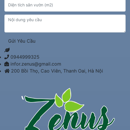
Gửi Yêu Cầu
0944999325
infor.zenus@gmail.com
200 Bồi Thọ, Cao Viên, Thanh Oai, Hà Nội