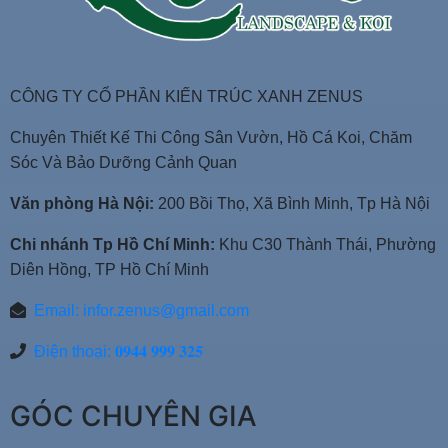
CÔNG TY CỔ PHẦN KIẾN TRÚC XANH ZENUS
Chuyên Thiết Kế Thi Công Sân Vườn, Hồ Cá Koi, Chăm
Sóc Và Bảo Dưỡng Cảnh Quan
Văn phòng Hà Nội:
200 Bồi Thọ, Xã Bình Minh, Tp Hà Nội
Chi nhánh Tp Hồ Chí Minh:
Khu C30 Thành Thái, Phường
Diên Hồng, TP Hồ Chí Minh
Email:
infor.zenus@gmail.com
Điện thoại: 𝟎𝟗𝟒𝟒 𝟗𝟗𝟗 𝟑𝟐𝟓
GÓC CHUYÊN GIA