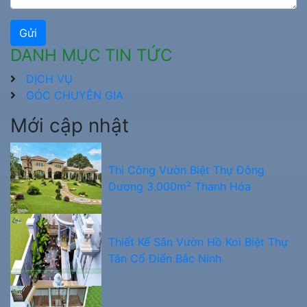
Gửi
DANH MỤC TIN TỨC
DỊCH VỤ
GÓC CHUYÊN GIA
Mới cập nhật
Thi Công Vườn Biệt Thự Đông
Dương 3.000m² Thanh Hóa
Thiết Kế Sân Vườn Hồ Koi Biệt Thự
Tân Cổ Điển Bắc Ninh