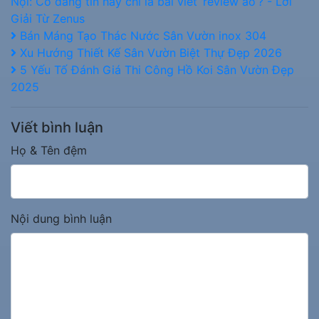
Nội: Có đáng tin hay chỉ là bài viết ‘review ảo’? - Lời
Giải Từ Zenus
Bán Máng Tạo Thác Nước Sân Vườn inox 304
Xu Hướng Thiết Kế Sân Vườn Biệt Thự Đẹp 2026
5 Yếu Tố Đánh Giá Thi Công Hồ Koi Sân Vườn Đẹp
2025
Viết bình luận
Họ & Tên đệm
Nội dung bình luận