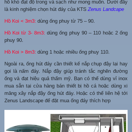
hồ khó đạt độ trong và sạch như mong muốn. Dưới đây
là kinh nghiệm chọn hút đáy của KTS
Zenus Landcape
Hồ Koi < 3m3:
dùng ống phuy từ 75 – 90.
Hồ Koi từ 3- 8m3:
dùng ống phuy 90 – 110 hoặc 2 ống
phuy 90.
Hồ Koi > 8m3:
dùng 1 hoặc nhiều ống phuy 110.
Ngoài ra, ống hút đáy cần thiết kế nắp chụp đậy lại hay
gọi là nấm đáy. Nắp đậy giúp tránh tắc nghẽn đường
ống và đạt hiệu quả thẩm mỹ. Bạn có thể dùng vỉ inox
mua sẵn tại cửa hàng bán thiết bị hồ cá hoặc dùng xi
măng xây nắp đậy ống hút đáy. Hoặc có thể liên hệ tới
Zenus Landscape để đặt mua ống đáy thích hợp