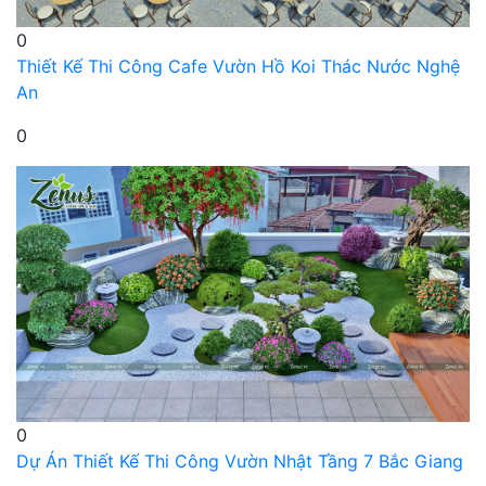
0
Thiết Kế Thi Công Cafe Vườn Hồ Koi Thác Nước Nghệ
An
0
0
Dự Án Thiết Kế Thi Công Vườn Nhật Tầng 7 Bắc Giang