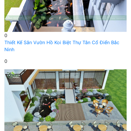
0
Thiết Kế Sân Vườn Hồ Koi Biệt Thự Tân Cổ Điển Bắc
Ninh
0