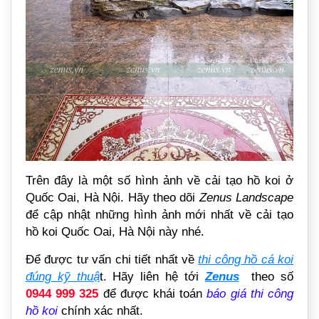
Trên đây là một số hình ảnh về cải tạo hồ koi ở
Quốc Oai, Hà Nội. Hãy theo dõi
Zenus Landscape
để cập nhật những hình ảnh mới nhất về cải tạo
hồ koi Quốc Oai, Hà Nội này nhé.
Để được tư vấn chi tiết nhất về
thi công hồ cá koi
đúng kỹ thuậ
t. Hãy liên hệ tới
Zenus
theo số
0944 999 325
để được khái toán
báo giá thi công
hồ koi
chính xác nhất.