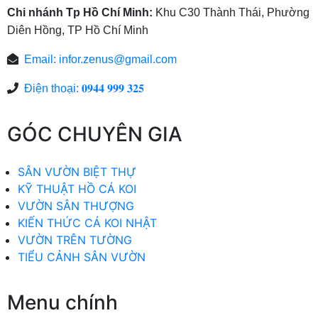
Chi nhánh Tp Hồ Chí Minh:
Khu C30 Thành Thái, Phường
Diên Hồng, TP Hồ Chí Minh
Email:
infor.zenus@gmail.com
Điện thoại: 𝟎𝟗𝟒𝟒 𝟗𝟗𝟗 𝟑𝟐𝟓
GÓC CHUYÊN GIA
SÂN VƯỜN BIỆT THỰ
KỸ THUẬT HỒ CÁ KOI
VƯỜN SÂN THƯỢNG
KIẾN THỨC CÁ KOI NHẬT
VƯỜN TRÊN TƯỜNG
TIỂU CẢNH SÂN VƯỜN
Menu chính